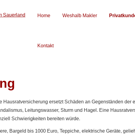
Home
Weshalb Makler
Privatkund
Kontakt
ung
e Haus­rat­ver­si­che­rung ersetzt Schäden an Gegenständen de
ndalismus, Leitungswasser, Sturm und Hagel. Eine Haus­rat­ver­s
ziell Schwierigkeiten bereiten würde.
re, Bargeld bis 1000 Euro, Teppiche, elektrische Geräte, geli