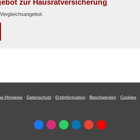
bot zur Haus­rat­ver­si­che­rung
n Vergleichsangebot.
·
·
·
·
he Hinweise
Datenschutz
Erstinformation
Beschwerden
Cookies