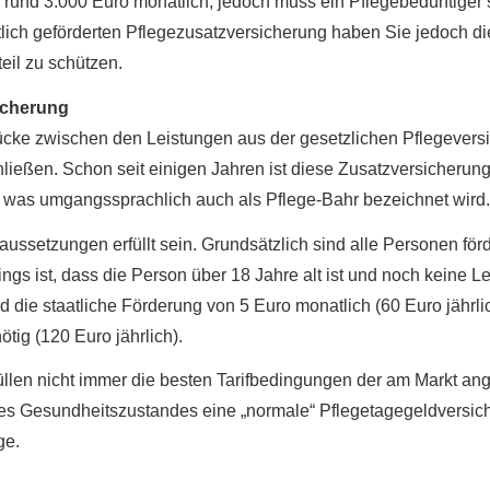
 rund 3.000 Euro monatlich, jedoch muss ein Pflegebedürftiger s
lich geförderten Pflegezusatzversicherung haben Sie jedoch die
eil zu schützen.
icherung
ücke zwischen den Leistungen aus der gesetzlichen Pflege­ver­si
ießen. Schon seit einigen Jahren ist diese Zusatzversicherung no
 was umgangssprachlich auch als Pflege-Bahr bezeichnet wird.
etzungen erfüllt sein. Grundsätzlich sind alle Per­sonen förde
ings ist, dass die Person über 18 Jahre alt ist und noch keine L
 die staatliche Förderung von 5 Euro monatlich (60 Euro jährlic
ötig (120 Euro jährlich).
en nicht immer die besten Tarifbedingungen der am Markt ange
des Gesundheitszustandes eine „normale“ Pflegetagegeldversic
ge.