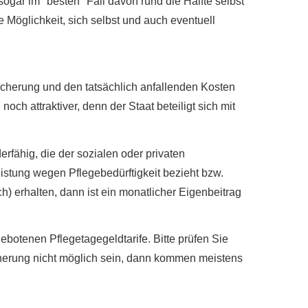
ogar im "besten" Fall davon rund die Hälfte selbst
 Möglichkeit, sich selbst und auch eventuell
­che­rung und den tatsächlich anfallenden Kosten
ch attraktiver, denn der Staat beteiligt sich mit
rfähig, die der sozialen oder privaten
eistung wegen Pflegebedürftigkeit bezieht bzw.
h) erhalten, dann ist ein monatlicher Eigenbeitrag
botenen Pflegetagegeldtarife. Bitte prüfen Sie
herung nicht möglich sein, dann kommen meistens