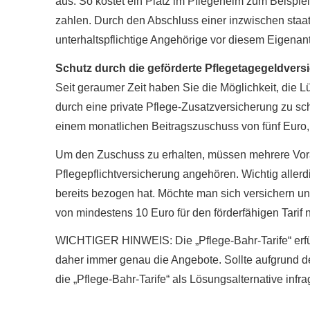
aus. So kostet ein Platz im Pflegeheim zum Beispiel
zahlen. Durch den Abschluss einer inzwischen staat
unterhaltspflichtige Angehörige vor diesem Eigenant
Schutz durch die geförderte Pflegetagegeldvers
Seit geraumer Zeit haben Sie die Möglichkeit, die L
durch eine private Pflege-Zusatzversicherung zu schl
einem monatlichen Beitragszuschuss von fünf Euro,
Um den Zuschuss zu erhalten, müssen mehrere Vorauss
Pflegepflichtversicherung angehören. Wichtig allerd
bereits bezogen hat. Möchte man sich ver­sichern und
von mindestens 10 Euro für den förderfähigen Tarif n
WICHTIGER HINWEIS: Die „Pflege-Bahr-Tarife“ erfüll
daher immer genau die Angebote. Sollte aufgrund 
die „Pflege-Bahr-Tarife“ als Lösungsalternative infra