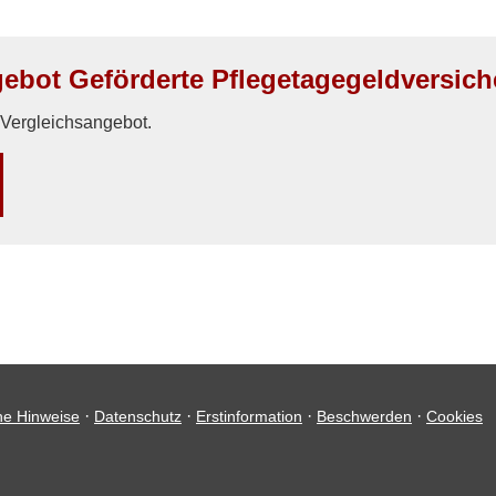
ebot Geförderte Pflegetagegeldversic
n Vergleichsangebot.
·
·
·
·
he Hinweise
Datenschutz
Erstinformation
Beschwerden
Cookies